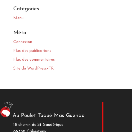
Catégories
Menu
Méta
Connexion
Flux des publications
Flux des commentaires
Site de WordPress-FR
Au Poulet Toqué Mas Guerido
18 chemin de St Gaudérique
66330 Cabestany