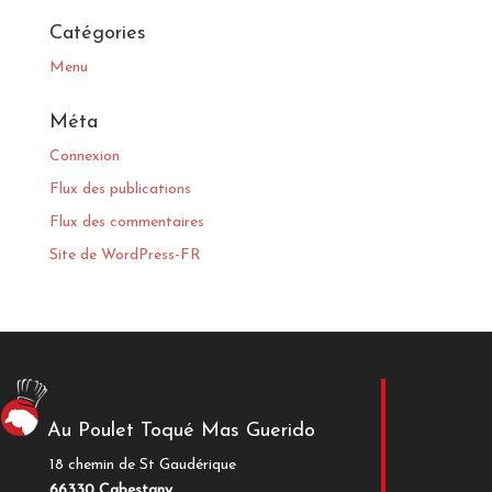
Catégories
Menu
Méta
Connexion
Flux des publications
Flux des commentaires
Site de WordPress-FR
Au Poulet Toqué Mas Guerido
18 chemin de St Gaudérique
66330 Cabestany