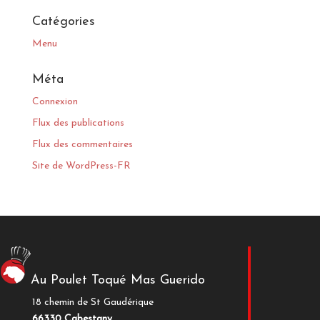
Catégories
Menu
Méta
Connexion
Flux des publications
Flux des commentaires
Site de WordPress-FR
Au Poulet Toqué Mas Guerido
18 chemin de St Gaudérique
66330 Cabestany